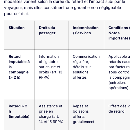
modalités varient selon la durée du retard et l’impact subi par le
voyageur, mais elles constituent une garantie non négligeable
pour celui-ci.
Situation
Droits du
Indemnisation
Conditions 
passager
/ Services
Notes
importante
Retard
Information
Communication
Applicable 
imputable à
obligatoire
régulière,
retards cau
la
sur cause et
détails sur
par facteurs
compagnie
droits (art. 13
solutions
sous contrô
(> 2 h)
RPPA)
offertes
la compagni
(entretien,
opérations).
Retard > 2
Assistance et
Repas et
Offert dès 2
h
prise en
boissons
de retard.
(imputable)
charge (art.
offerts
14 et 15 RPPA)
gratuitement