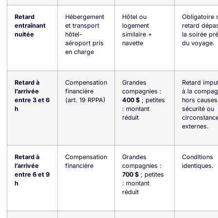
Retard
Hébergement
Hôtel ou
Obligatoire 
entraînant
et transport
logement
retard dépa
nuitée
hôtel-
similaire +
la soirée pr
aéroport pris
navette
du voyage.
en charge
Retard à
Compensation
Grandes
Retard impu
l’arrivée
financière
compagnies :
à la compag
entre 3 et 6
(art. 19 RPPA)
400 $
; petites
hors causes
h
: montant
sécurité ou
réduit
circonstanc
externes.
Retard à
Compensation
Grandes
Conditions
l’arrivée
financière
compagnies :
identiques.
entre 6 et 9
700 $
; petites
h
: montant
réduit