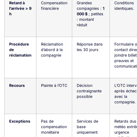
Retard à
Compensation
Grandes
Conditions
l’arrivée > 9
financière
compagnies :
1
identiques.
h
000 $
; petites
: montant
réduit
Procédure
Réclamation
Réponse dans
Formulaire 
de
d’abord à la
les 30 jours
contact direc
réclamation
compagnie
joindre billet
preuves et
communicat
Recours
Plainte à l’OTC
Décision
L’OTC interv
contraignante
après échec
possible
avec la
compagnie.
Exceptions
Pas de
Services de
Retards dus
compensation
base
météo extrê
monétaire
uniquement
urgence