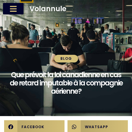
Volannule
BLOG
Que prévoit la loi canadienne en cas
de retard imputable à la compagnie
aérienne ?
FACEBOOK
WHATSAPP