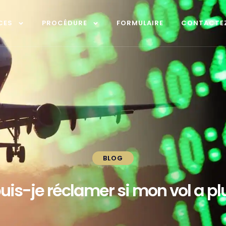
CES
PROCÉDURE
FORMULAIRE
CONTACTE
BLOG
is-je réclamer si mon vol a pl