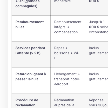
> 9 h (grandes
monétaire
000 $
compagnies)
Remboursement
Remboursement
Jusqu’à
1
billet
intégral +
000 $
selo
compensation
circonstan
Services pendant
Repas +
Inclus
l’attente (> 2 h)
boissons + Wi-
gratuiteme
Fi
Retard obligeant à
Hébergement +
Inclus
passer la nuit
transport hôtel-
gratuiteme
aéroport
Procédure de
Réclamation
Réponse
réclamation
auprès de la
sous
30 jo