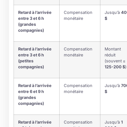
Retard à l’arrivée
Compensation
Jusqu’à
40
entre 3 et 6 h
monétaire
$
(grandes
compagnies)
Retard à l’arrivée
Compensation
Montant
entre 3 et 6 h
monétaire
réduit
(petites
(souvent ≤
compagnies)
125-200 $
)
Retard à l’arrivée
Compensation
Jusqu’à
70
entre 6 et 9 h
monétaire
$
(grandes
compagnies)
Retard à l’arrivée
Compensation
Jusqu’à
1